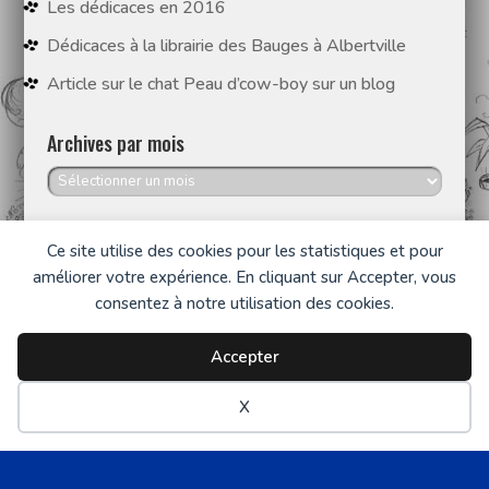
Les dédicaces en 2016
Dédicaces à la librairie des Bauges à Albertville
Article sur le chat Peau d’cow-boy sur un blog
Archives par mois
Archives
par
mois
Ce site utilise des cookies pour les statistiques et pour
améliorer votre expérience. En cliquant sur Accepter, vous
consentez à notre utilisation des cookies.
Copyright © 2003 - 2026 - Balivernes Editions •
Accepter
Tous droits réservés •
Plan du site
•
Mentions
légales
•
X
Réalisation :
Internet-Altitude