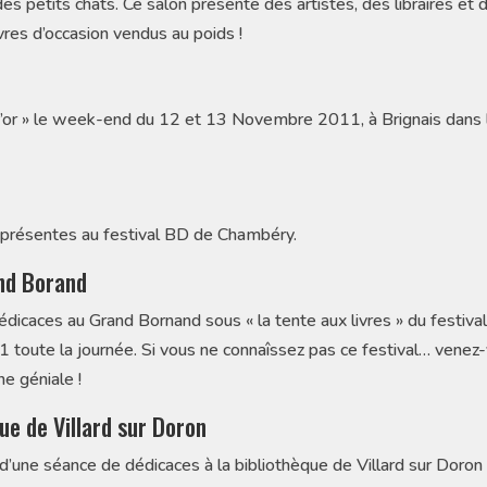
 petits chats. Ce salon présente des artistes, des libraires et 
vres d’occasion vendus au poids !
d’or » le week-end du 12 et 13 Novembre 2011, à Brignais dans 
présentes au festival BD de Chambéry.
nd Borand
icaces au Grand Bornand sous « la tente aux livres » du festival
oute la journée. Si vous ne connaîssez pas ce festival… venez-
ne géniale !
ue de Villard sur Doron
s d’une séance de dédicaces à la bibliothèque de Villard sur Doron