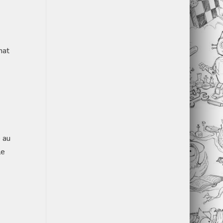
hat
 au
le