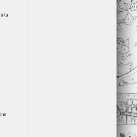
à la
rons