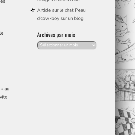
des
Article sur le chat Peau
d’cow-boy sur un blog
le
Archives par mois
Archives
par
mois
 « au
vite