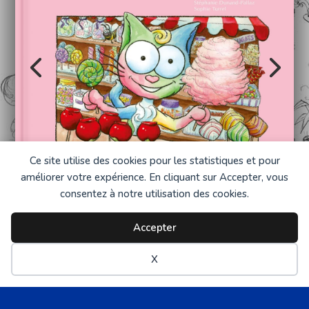
Ce site utilise des cookies pour les statistiques et pour
améliorer votre expérience. En cliquant sur Accepter, vous
consentez à notre utilisation des cookies.
Copyright © 2003 - 2026 - Balivernes Editions •
Accepter
Tous droits réservés •
Plan du site
•
Mentions
légales
•
X
Réalisation :
Internet-Altitude